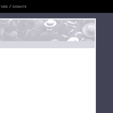
/
TORE
DONATE